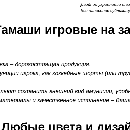
- Двойное укрепление шво
- Все нанесения сублима
Гамаши игровые
на з
овка – дорогостоящая продукция.
иции игрока, как хоккейные шорты (или трус
оляют сохранить внешний вид амуниции, удоб
атериалы и качественное исполнение – Ваша 
Любые цвета и дизай