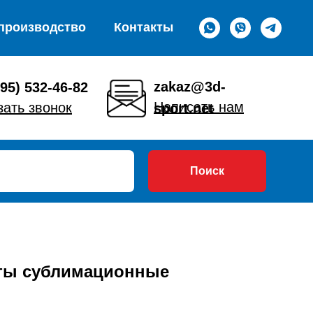
производство
Контакты
zakaz@3d-
495) 532-46-82
Написать нам
зать звонок
sport.net
Поиск
ты сублимационные