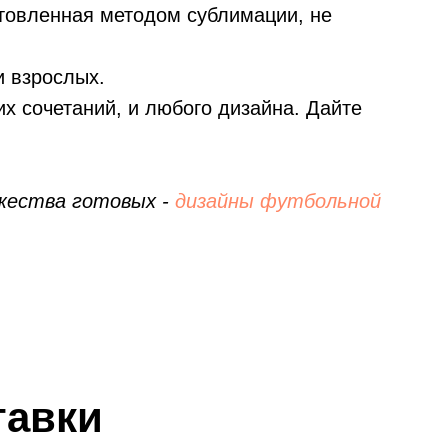
отовленная методом сублимации, не
и взрослых.
х сочетаний, и любого дизайна. Дайте
ожества готовых -
дизайны футбольной
тавки