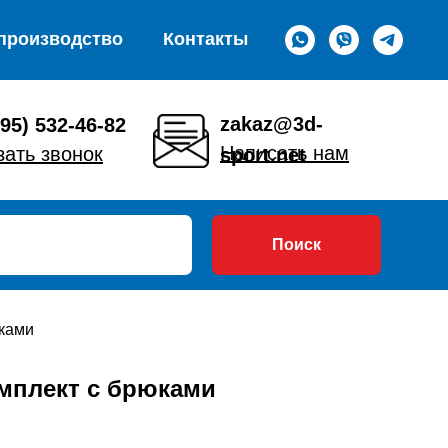
производство
Контакты
zakaz@3d-
495) 532-46-82
Написать нам
зать звонок
sport.net
Поиск
юками
мплект с брюками