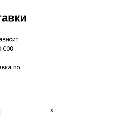
тавки
ависит
0 000
авка по
-3-