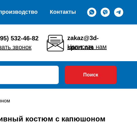
производство
Контакты
zakaz@3d-
495) 532-46-82
Написать нам
зать звонок
sport.net
Поиск
оном
тивный костюм с капюшоном