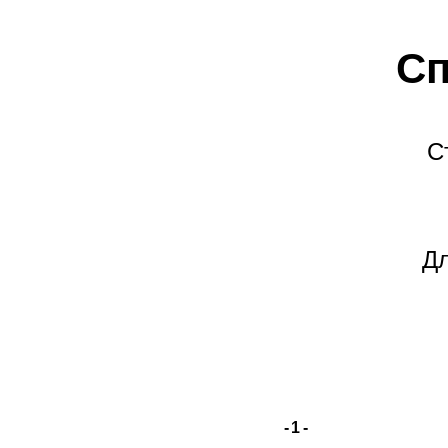
Сп
С
Дл
-1-